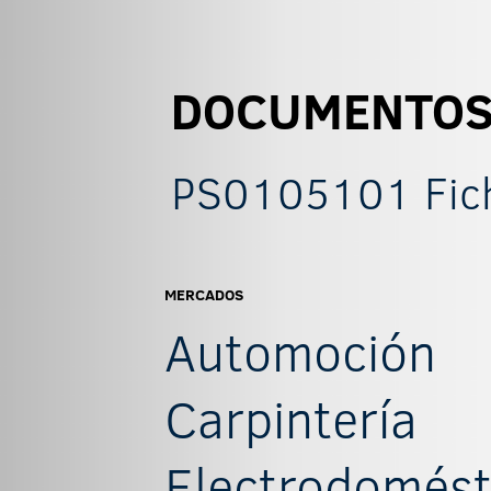
DOCUMENTO
PS0105101 Fich
MERCADOS
Automoción
Carpintería
Electrodomést