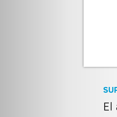
SU
El