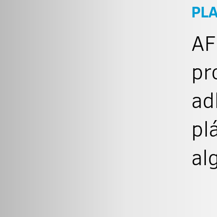
PL
AF
pr
ad
pl
al