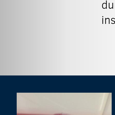
du
in