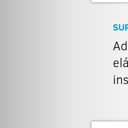
SU
Ad
el
in