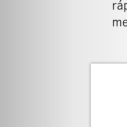
rá
me